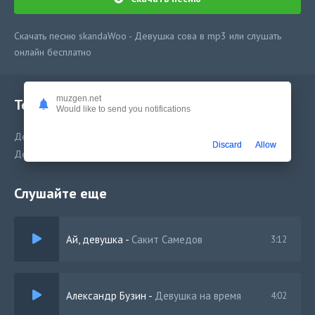
Скачать песню skandaWoo - Девушка сова в mp3 или слушать
онлайн бесплатно
muzgen.net
Текст песни
Would like to send you notifications
Девушка сова
Discard
Allow
Девушка сова
Слушайте еще
Ай, девушка
-
Сакит Самедов
3:12
Александр Бузин
-
Девушка на время
4:02