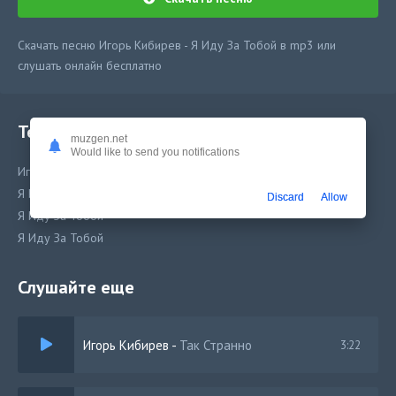
Скачать песню Игорь Кибирев - Я Иду За Тобой в mp3 или
слушать онлайн бесплатно
Текст песни
muzgen.net
Would like to send you notifications
Игорь Кибирев - Я Иду За Тобой
Я Иду За Тобой
Discard
Allow
Я Иду За Тобой
Я Иду За Тобой
Слушайте еще
Игорь Кибирев
-
Так Странно
3:22