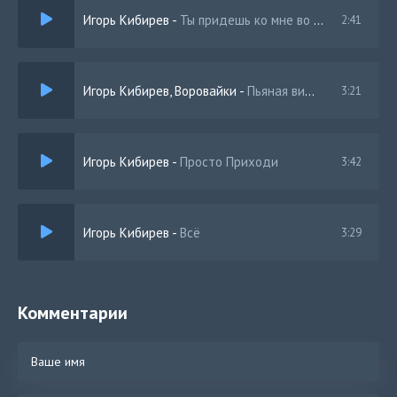
Игорь Кибирев
-
Ты придешь ко мне во сне
2:41
Игорь Кибирев, Воровайки
-
Пьяная вишня
3:21
Игорь Кибирев
-
Просто Приходи
3:42
Игорь Кибирев
-
Всё
3:29
Комментарии