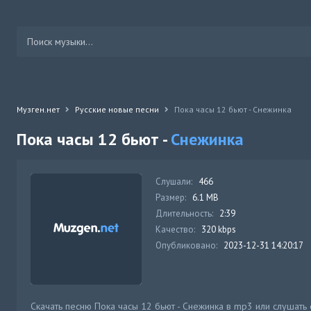
Музген.нет
Русские новые песни
Пока часы 12 бьют - Снежинка
Пока часы 12 бьют -
Снежинка
Слушали:
466
Размер:
6.1 MB
Длительность:
2:39
Качество:
320 kbps
Опубликовано:
2023-12-31 14:20:17
Скачать песню Пока часы 12 бьют - Снежинка в mp3 или слушать