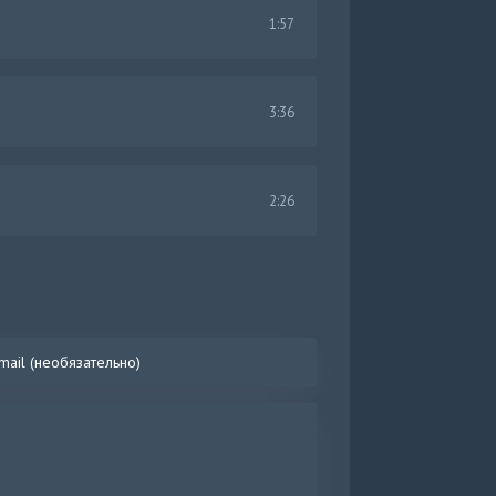
1:57
3:36
2:26