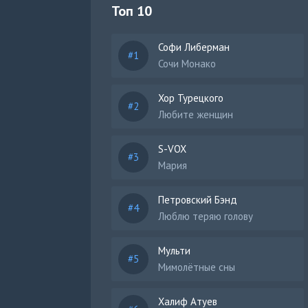
Топ 10
Софи Либерман
Сочи Монако
Хор Турецкого
Любите женщин
S-VOX
Мария
Петровский Бэнд
Люблю теряю голову
Мульти
Мимолётные сны
Халиф Атуев