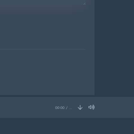
00:00
…