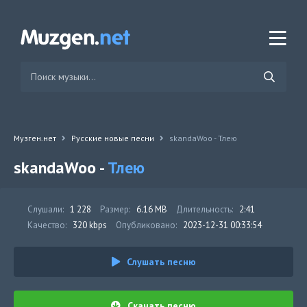
Музген.нет
Русские новые песни
skandaWoo - Тлею
skandaWoo -
Тлею
Слушали:
1 228
Размер:
6.16 MB
Длительность:
2:41
Качество:
320 kbps
Опубликовано:
2023-12-31 00:33:54
Слушать песню
Скачать песню