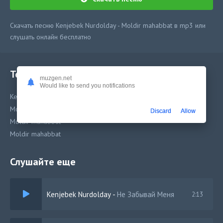
Скачать песню Kenjebek Nurdolday - Moldir mahabbat в mp3 или
слушать онлайн бесплатно
Текст песни
muzgen.net
Would like to send you notifications
Kenjebek Nurdolday - Moldir mahabbat
Moldir mahabbat
Discard
Allow
Moldir mahabbat
Moldir mahabbat
Слушайте еще
Kenjebek Nurdolday
-
Не Забывай Меня
2:13