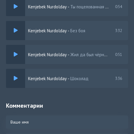
Kenjebek Nurdolday
-
Ты поцелованная богом
0:54
Kenjebek Nurdolday
-
Без боя
3:32
Kenjebek Nurdolday
-
Жил да был чёрный кот за углом
0:51
Kenjebek Nurdolday
-
Шоколад
3:36
Комментарии