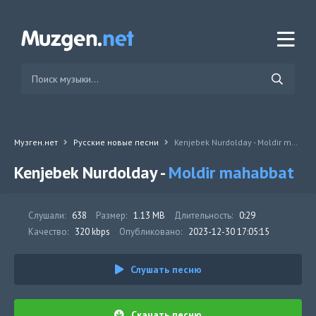
Музген.нет
Русские новые песни
Kenjebek Nurdolday - Moldir mahabbat
Kenjebek Nurdolday -
Moldir mahabbat
Слушали:
638
Размер:
1.13 MB
Длительность:
0:29
Качество:
320 kbps
Опубликовано:
2023-12-30 17:05:15
Слушать песню
Скачать песню