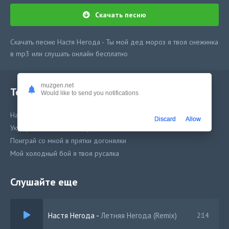
Скачать песню
Скачать песню Настя Негода - Ты мой дед мороз я твоя снежинка
в mp3 или слушать онлайн бесплатно
muzgen.net
Текст песни
Would like to send you notifications
Настя Негода - Ты мой дед мороз я твоя снежинка
Discard
Allow
Укушу за нос такая вечеринка
Поиграй со мной в прятки догонялки
Мой холодный бой я твоя русалка
Слушайте еще
Настя Негода
-
Летняя Негода (Remix)
2:14