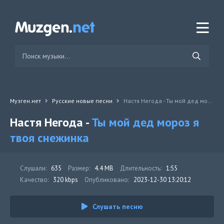
Музген.нет
Русские новые песни
Настя Негода - Ты мой дед мороз я твоя снежинка
Настя Негода -
Ты мой дед мороз я
твоя снежинка
Слушали:
635
Размер:
4.4 MB
Длительность:
1:55
Качество:
320 kbps
Опубликовано:
2023-12-30 13:20:12
Слушать песню