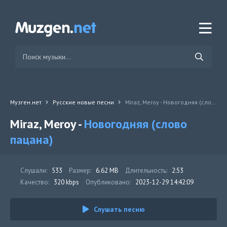
Музген.нет
Русские новые песни
Miraz, Meroy - Новогодняя (слово пацана)
Miraz, Meroy -
Новогодняя (слово
пацана)
Слушали:
533
Размер:
6.62 MB
Длительность:
2:53
Качество:
320 kbps
Опубликовано:
2023-12-29 14:42:09
Слушать песню