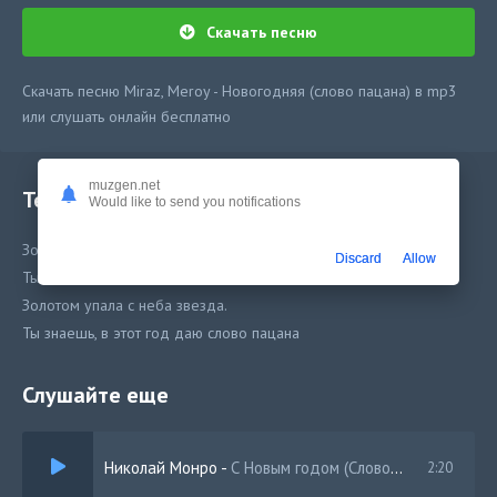
Скачать песню
Скачать песню Miraz, Meroy - Новогодняя (слово пацана) в mp3
или слушать онлайн бесплатно
muzgen.net
Текст песни
Would like to send you notifications
Золотом упала с неба звезда.
Discard
Allow
Ты знаешь, в этот год даю слово пацана
Золотом упала с неба звезда.
Ты знаешь, в этот год даю слово пацана
Слушайте еще
Николай Монро
-
С Новым годом (Слово пацана)
2:20