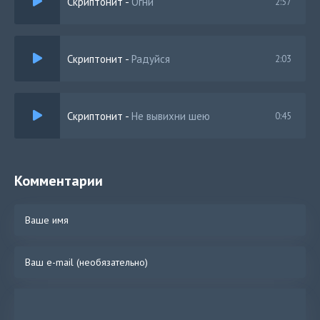
Скриптонит
-
Огни
2:57
Скриптонит
-
Радуйся
2:03
Скриптонит
-
Не вывихни шею
0:45
Комментарии