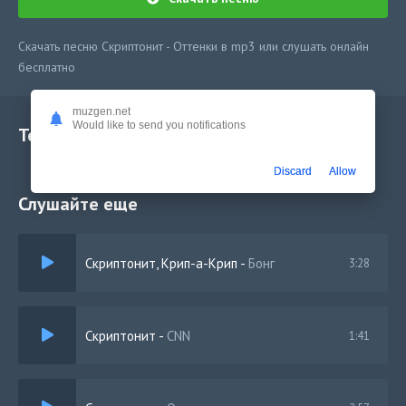
Скачать песню Скриптонит - Оттенки в mp3 или слушать онлайн
бесплатно
muzgen.net
Would like to send you notifications
Текст песни
Discard
Allow
Слушайте еще
Скриптонит, Крип-а-Крип
-
Бонг
3:28
Скриптонит
-
CNN
1:41