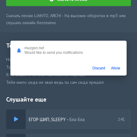
Скачать песню LIANTO, ARCHI - На высоких оборотах в mp3 или
слушать онлайн бесплатно
Текст песни
muzgen.net
Would like to send you notifications
На раз и два моё поём и подпевает вся Басота
Тут альянские моторы на высоких оборотах
Discard
Allow
Я не видел и не знал как живётся хорошо
Тебя никто сюда не звал ведь ты сам сюда пришёл
Слушайте еще
ЕГОР ШИП, SLEEPY
-
Бла Бла
2:41