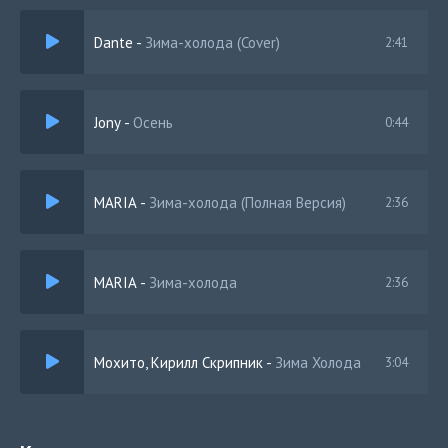
Эти блядские сны на хую я вертел
Dante
-
Зима-холода (Cover)
2:41
Jony
-
Осень
0:44
MARIA
-
Зима-холода (Полная Версия)
2:36
MARIA
-
Зима-холода
2:36
Мохито, Кирилл Скрипник
-
Зима Холода
3:04