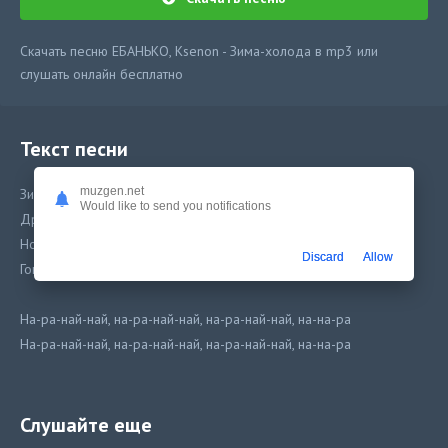
Скачать песню ЕБАНЬКО, Ksenon - Зима-холода в mp3 или
слушать онлайн бесплатно
Текст песни
muzgen.net
Зима, холода, замерзает иногда
Would like to send you notifications
Дрочну я тогда, согреваюсь в холода
Но скоро весна, снег растает и тогда
Discard
Allow
Говно потечёт из-под снега, из-под льда
На-ра-най-най, на-ра-най-най, на-ра-най-най, на-на-ра
На-ра-най-най, на-ра-най-най, на-ра-най-най, на-на-ра
Странные сны снятся мне иногда
Я проснулся в поту, мне приснилась пизда
Слушайте еще
Я охуел, я был пьян, отрезвел