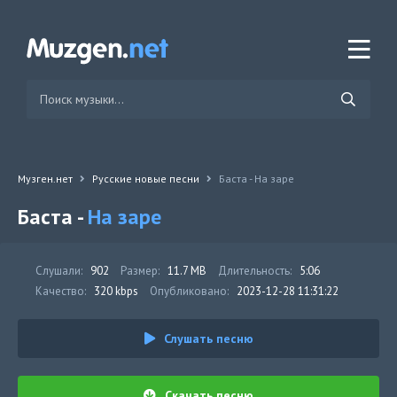
Музген.нет
Русские новые песни
Баста - На заре
Баста -
На заре
Слушали:
902
Размер:
11.7 MB
Длительность:
5:06
Качество:
320 kbps
Опубликовано:
2023-12-28 11:31:22
Слушать песню
Скачать песню