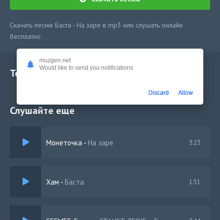
Скачать песню Баста - На заре в mp3 или слушать онлайн
бесплатно
muzgen.net
Would like to send you notifications
Текст песни
Discard
Allow
Слушайте еще
Монеточка
-
На заре
3:23
Хам
-
Баста
1:51