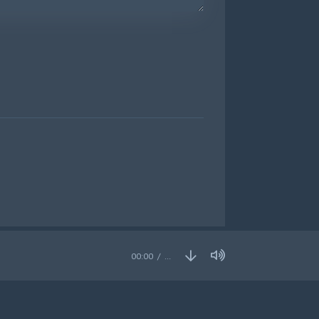
00:00
…