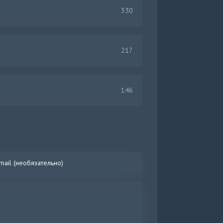
3:30
2:17
1:46