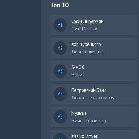
Топ 10
Софи Либерман
Сочи Монако
Хор Турецкого
Любите женщин
S-VOX
Мария
Петровский Бэнд
Люблю теряю голову
Мульти
Мимолётные сны
Халиф Атуев