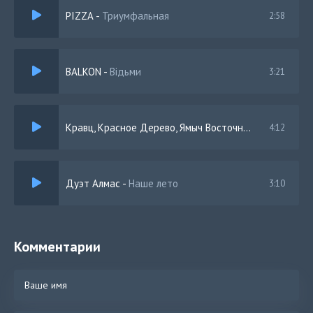
PIZZA
-
Триумфальная
2:58
BALKON
-
Відьми
3:21
Кравц, Красное Дерево, Ямыч Восточный Округ
-
Бурн
4:12
Дуэт Алмас
-
Наше лето
3:10
Комментарии