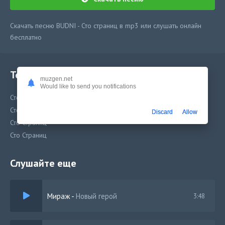
Скачать песню BUDNI - Сто страниц в mp3 или слушать онлайн
бесплатно
Текст песни
muzgen.net
Would like to send you notifications
Сто Страниц
Сто Страниц
Discard
Allow
Сто Страниц
Сто Страниц
Слушайте еще
Мираж
-
Новый герой
3:48