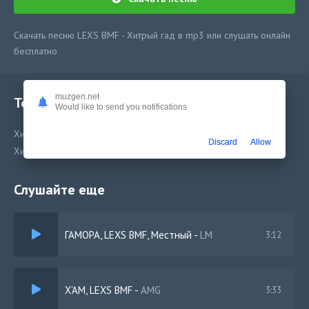
Скачать песню LEXS BMF - Хитрый гад в mp3 или слушать онлайн
бесплатно
muzgen.net
Текст песни
Would like to send you notifications
Хитрый гад
Discard
Allow
Хитрый гад
Слушайте еще
ГАМОРА, LEXS BMF, Местный
-
LM
3:12
X'AM, LEXS BMF
-
AMG
3:33