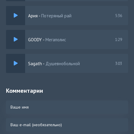
Ария
-
Потеряный рай
5:36
GOODY
-
Мегаполис
1:29
Sagath
-
Душевнобольной
3:03
Комментарии