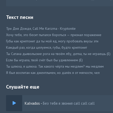
Текст песни
Три Дня Дождя, Call Me Karizma - Kryptonite
Хочу тебя, это бесит пытался бороться — признал поражение
Губы как криптонит да ты мой яд, могу пробовать вкусы эти
Каждый раз, когда целуемся, губы, будто криптонит
Ты Сатана дьявольские рога на твоём лбу, детка, ты не играешь (Е)
Если бы играла, твой счёт был бы удивлением (Е)
Ты шлюха, я шлюха. Так какого чёрта мы медлим? мы медлим
Я был воспитан как джентльмен, но далёк я от мягкости, чел
Иду напролом как оленина, воюю как ветеран
Слушайте еще
Kalvados
-
Без тебя я звонил call call call