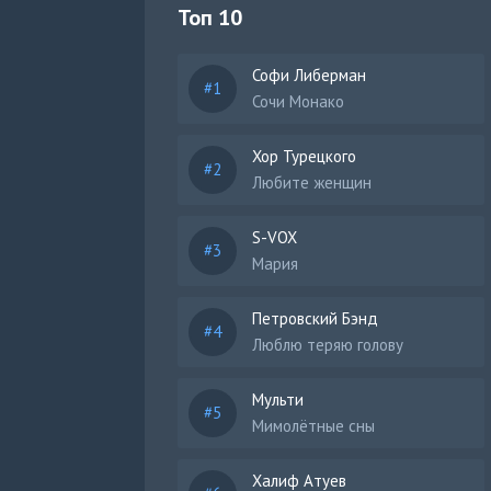
Топ 10
Софи Либерман
Сочи Монако
Хор Турецкого
Любите женщин
S-VOX
Мария
Петровский Бэнд
Люблю теряю голову
Мульти
Мимолётные сны
Халиф Атуев