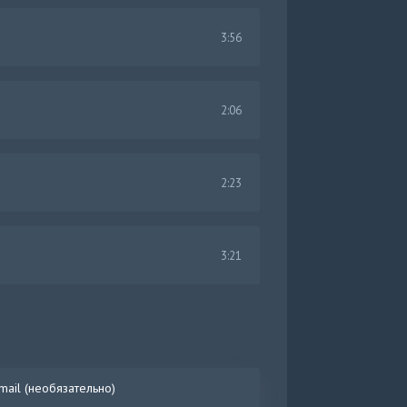
3:56
2:06
2:23
3:21