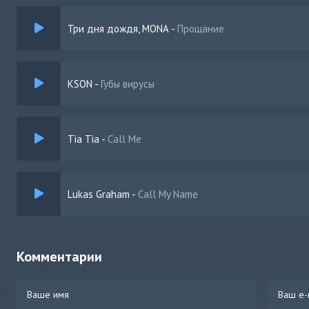
Три дня дождя, MONA
-
Прощание
KSON
-
Губы вирусы
Tia Tia
-
Call Me
Lukas Graham
-
Call My Name
Комментарии