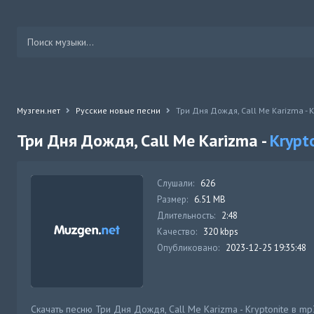
Музген.нет
Русские новые песни
Три Дня Дождя, Call Me Karizma - K
Три Дня Дождя, Call Me Karizma -
Krypt
Слушали:
626
Размер:
6.51 MB
Длительность:
2:48
Качество:
320 kbps
Опубликовано:
2023-12-25 19:35:48
Скачать песню Три Дня Дождя, Call Me Karizma - Kryptonite в m