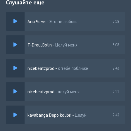
Слушайте еще
Ани Чеми
-
Это не любовь
2:18
T-Drou, Bolin
-
Целуй меня
3:08
nicebeatzprod
-
к тебе поближе
2:43
nicebeatzprod
-
целуй меня
2:11
kavabanga Depo kolibri
-
Целуй
2:42