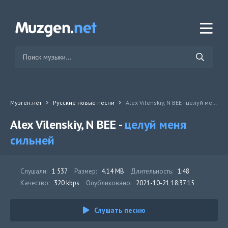
Музген.нет
Русские новые песни
Alex Vilenskiy, N BEE - целуй меня сильней
Alex Vilenskiy, N BEE -
целуй меня
сильней
Слушали:
1 537
Размер:
4.14 MB
Длительность:
1:48
Качество:
320 kbps
Опубликовано:
2021-10-21 18:37:15
Слушать песню