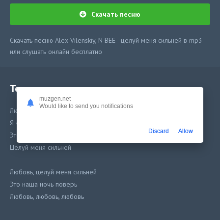
Скачать песню
Скачать песню Alex Vilenskiy, N BEE - целуй меня сильней в mp3
или слушать онлайн бесплатно
Текст песни
muzgen.net
Would like to send you notifications
Любовь, целуй меня сильней
Я знаю все, поверь
Discard
Allow
Это любовь
Целуй меня сильней
Любовь, целуй меня сильней
Это наша ночь поверь
Любовь, любовь, любовь
Целуй меня сильней