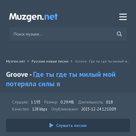
Музген.нет
Русские новые песни
Groove - Где ты где ты милый мой потеряла силы я
Groove -
Где ты где ты милый мой
потеряла силы я
Слушали:
1 193
Размер:
0.29 MB
Длительность:
0:18
Качество:
128 kbps
Опубликовано:
2023-12-24 12:10:09
Слушать песню