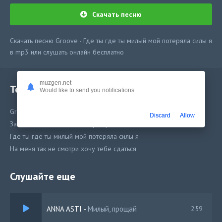
Скачать песню
Скачать песню Groove - Где ты где ты милый мой потеряла силы я
в mp3 или слушать онлайн бесплатно
muzgen.net
Текст песни
Would like to send you notifications
Groove - Где ты где ты милый мой потеряла силы я
Discard
Allow
Заметаю все следы нам пора прощаться
Где ты где ты милый мой потеряла силы я
На меня так не смотри хочу тебе сдаться
Слушайте еще
ANNA ASTI
-
Милый, прощай
2:59