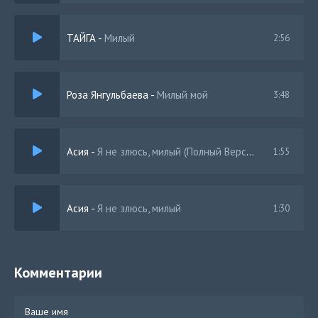
ТАЙГА
-
Милый
2:56
Роза Янгульбаева
-
Милый мой
3:48
Асия
-
Я не злюсь, милый (Полный Версия)
1:55
Асия
-
Я не злюсь, милый
1:30
Комментарии