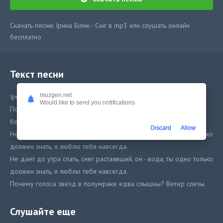
Скачать песню Ірина Білик - Сніг в mp3 или слушать онлайн
бесплатно
Текст песни
muzgen.net
Ірина Білик - Сніг
Would like to send you notifications
Почему так жесток снег, оставляет твои следы и по кругу зачем
бег, и бежишь от меня ты.
Discard
Allow
Не дает до утра спать, снег растаявший, он - вода, ты одно только
должен знать, я люблю тебя навсегда.
Не дает до утра спать, снег растаявший, он - вода, ты одно только
должен знать, я люблю тебя навсегда.
Почему голоса звезд в полумраке едва слышны? Ветер слезы
дождя принес, только слезы мне не нужны.
Разучилась смотреть вдаль, разучилась считать до ста, разучилась
Слушайте еще
любить февраль, он украл тебя навсегда.