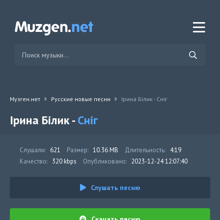
Музген.нет
Русские новые песни
Ірина Білик - Сніг
Ірина Білик -
Сніг
Слушали:
621
Размер:
10.36 MB
Длительность:
4:19
Качество:
320 kbps
Опубликовано:
2023-12-24 12:07:40
Слушать песню
Скачать песню