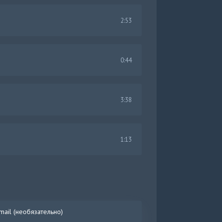
2:53
0:44
3:38
1:13