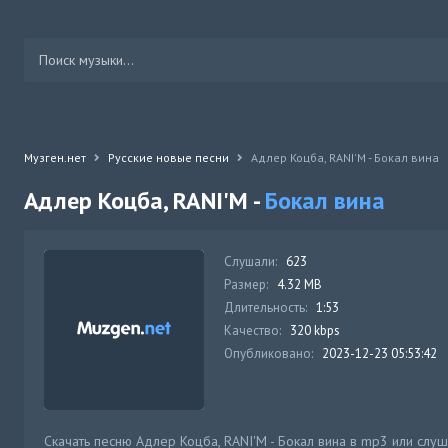
Музген.нет
Русские новые песни
Адлер Коцба, RANI'M - Бокал вина
Адлер Коцба, RANI'M -
Бокал вина
Слушали:
623
Размер:
4.32 MB
Длительность:
1:53
Качество:
320 kbps
Опубликовано:
2023-12-23 05:53:42
Скачать песню Адлер Коцба, RANI'M - Бокал вина в mp3 или слуш