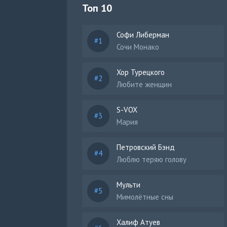
Топ 10
Софи Либерман
Сочи Монако
Хор Турецкого
Любите женщин
S-VOX
Мария
Петровский Бэнд
Люблю теряю голову
Мульти
Мимолётные сны
Халиф Атуев