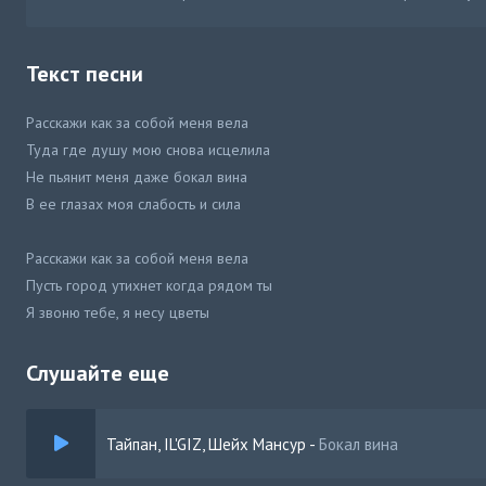
Текст песни
Расскажи как за собой меня вела
Туда где душу мою снова исцелила
Не пьянит меня даже бокал вина
В ее глазах моя слабость и сила
Расскажи как за собой меня вела
Пусть город утихнет когда рядом ты
Я звоню тебе, я несу цветы
Не ищу других, не ищу в других
Слушайте еще
Твою магию и боль
Дай мне шанс я с тобой
Тайпан, IL'GIZ, Шейх Мансур
-
Бокал вина
Дай мне повод сказать
Дай мне повод исправить … растаять