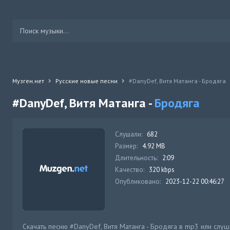
Музген.нет
Русские новые песни
#DanyDef, Витя Матанга - Бродяга
#DanyDef, Витя Матанга -
Бродяга
Слушали:
682
Размер:
4.92 MB
Длительность:
2:09
Качество:
320 kbps
Опубликовано:
2023-12-22 00:46:27
Скачать песню #DanyDef, Витя Матанга - Бродяга в mp3 или слуш