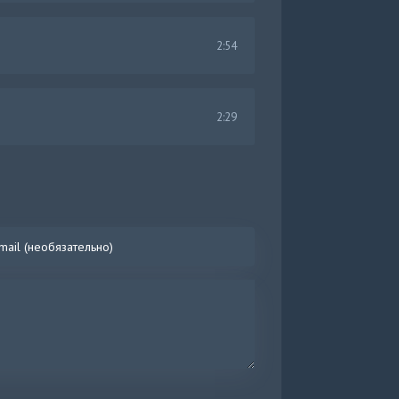
2:54
2:29