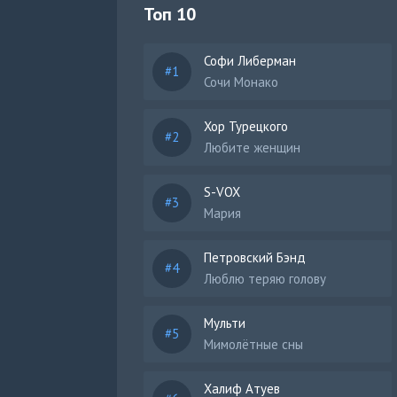
Топ 10
Софи Либерман
Сочи Монако
Хор Турецкого
Любите женщин
S-VOX
Мария
Петровский Бэнд
Люблю теряю голову
Мульти
Мимолётные сны
Халиф Атуев