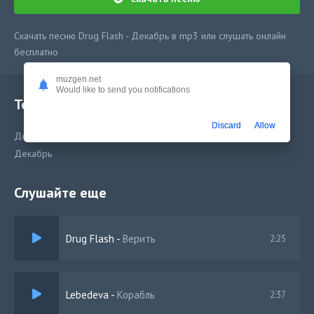
Скачать песню Drug Flash - Декабрь в mp3 или слушать онлайн
бесплатно
muzgen.net
Would like to send you notifications
Текст песни
Discard
Allow
Декабрь
Декабрь
Слушайте еще
Drug Flash
-
Верить
2:25
Lebedeva
-
Корабль
2:37