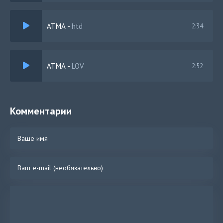
АТМА
-
htd
2:34
АТМА
-
LOV
2:52
Комментарии