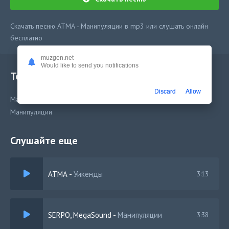
Скачать песню АТМА - Манипуляции в mp3 или слушать онлайн
бесплатно
muzgen.net
Would like to send you notifications
Текст песни
Discard
Allow
Манипуляции
Манипуляции
Слушайте еще
АТМА
-
Уикенды
3:13
SERPO, MegaSound
-
Манипуляции
3:38