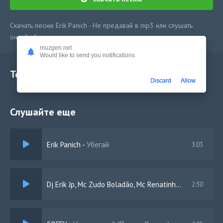
Скачать песню Erik Panich - Не предавай в mp3 или слушать
онлайн бесплатно
muzgen.net
Would like to send you notifications
Текст песни
Discard
Allow
Слушайте еще
Erik Panich
-
Убегай
3:03
Dj Erik Jp, Mc Zudo Boladão, Mc Renatinho Falcão
-
Auto
2:30