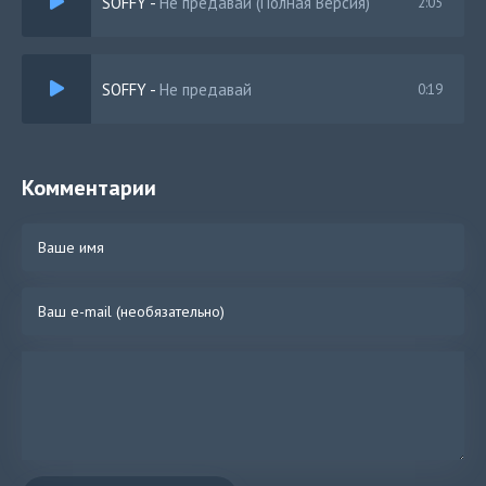
SOFFY
-
Не предавай (Полная Версия)
2:05
SOFFY
-
Не предавай
0:19
Комментарии