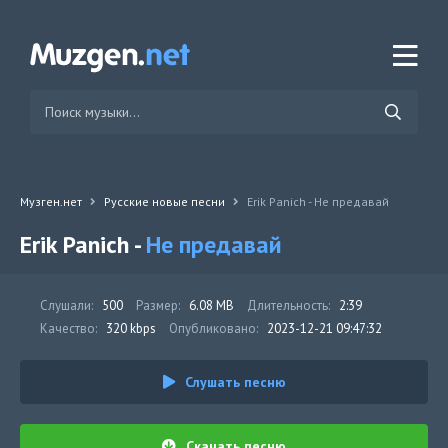
Музген.нет
Русские новые песни
Erik Panich - Не предавай
Erik Panich -
Не предавай
Слушали:
500
Размер:
6.08 MB
Длительность:
2:39
Качество:
320 kbps
Опубликовано:
2023-12-21 09:47:32
Слушать песню
Скачать песню