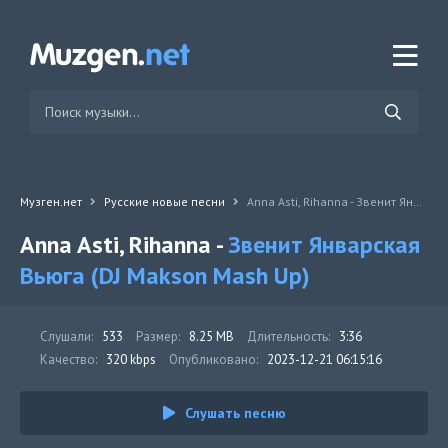
Музген.нет
Русские новые песни
Anna Asti, Rihanna - Звенит Январская Вьюга (DJ Makson Mash Up)
Anna Asti, Rihanna -
Звенит Январская
Вьюга (DJ Makson Mash Up)
Слушали:
533
Размер:
8.25 MB
Длительность:
3:36
Качество:
320 kbps
Опубликовано:
2023-12-21 06:15:16
Слушать песню