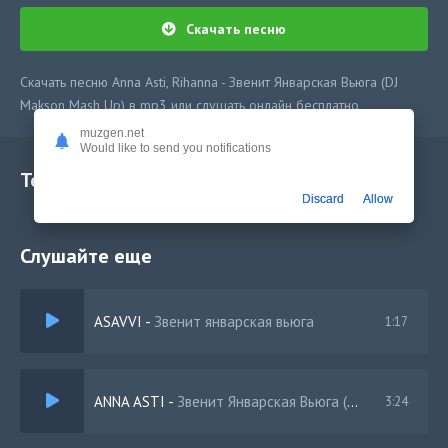
Скачать песню
Скачать песню Anna Asti, Rihanna - Звенит Январская Вьюга (DJ
Makson Mash Up) в mp3 или слушать онлайн бесплатно
muzgen.net
Would like to send you notifications
Текст песни
Discard
Allow
Слушайте еще
ASAVVI
-
Звенит январская вьюга
1:17
ANNA ASTI
-
Звенит Январская Вьюга (Denis Bravo Radio Edit)
3:24