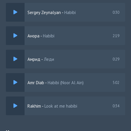
Заново стори мы не запишем
Sergey Zeynalyan
-
Habibi
0:30
Мы набираем с тобой пируэт
Анора
-
Habibi
2:19
Амрид
-
Леди
0:29
Amr Diab
-
Habibi (Noor Al Ain)
5:02
Rakhim
-
Look at me habibi
0:34