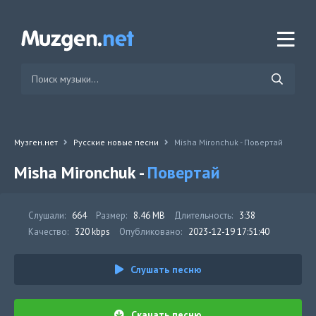
Музген.нет
Русские новые песни
Misha Mironchuk - Повертай
Misha Mironchuk -
Повертай
Слушали:
664
Размер:
8.46 MB
Длительность:
3:38
Качество:
320 kbps
Опубликовано:
2023-12-19 17:51:40
Слушать песню
Скачать песню