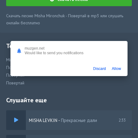
Скачать песню Misha Mironchuk - Повертай в mp3 или слушать
онлайн бесплатно
Текст песни
muzgen.net
Would like to send you notifications
Misha Mironchuk - Повертай
Повертай
Discard
Allow
Повертай
Повертай
Слушайте еще
MISHA LEVKIN
-
Прекрасные дали
2:33