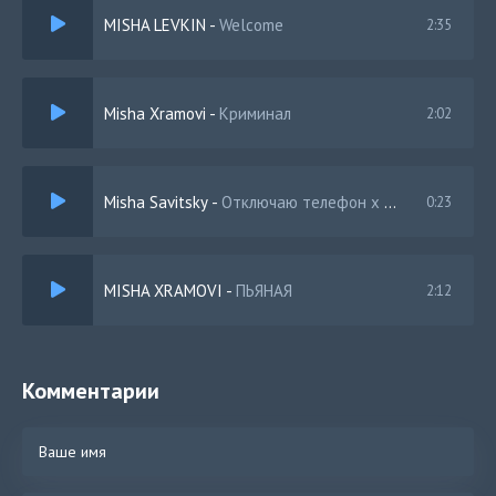
MISHA LEVKIN
-
Welcome
2:35
Misha Xramovi
-
Криминал
2:02
Misha Savitsky
-
Отключаю телефон х Потрачу
0:23
MISHA XRAMOVI
-
ПЬЯНАЯ
2:12
Комментарии