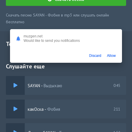
Скачать песню SAYAN - Фобия в mp3 или слушать онлайн
бесплатно
muzgen.net
Would like to send you notifications
Текст песни
Discard
Allow
Слушайте еще
SAYAN
-
Выдыхаю
0:45
какОска
-
Фобия
2:11