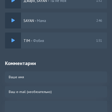
Джаро, SAYAN
-
Ты не моя
1:52
SAYAN
-
Мама
2:46
TIM
-
Фобия
1:51
Комментарии