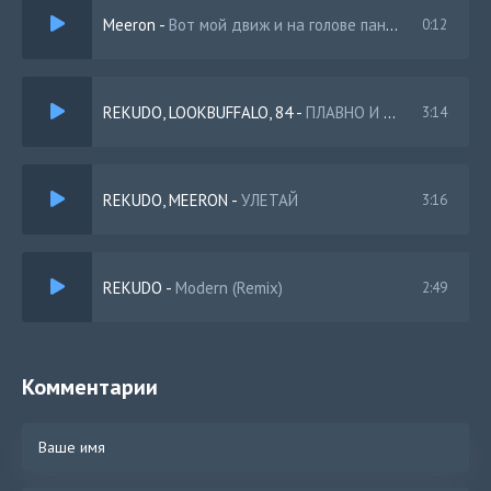
Meeron
-
Вот мой движ и на голове панама
0:12
REKUDO, LOOKBUFFALO, 84
-
ПЛАВНО И АККУРАТНО
3:14
REKUDO, MEERON
-
УЛЕТАЙ
3:16
REKUDO
-
Modern (Remix)
2:49
Комментарии