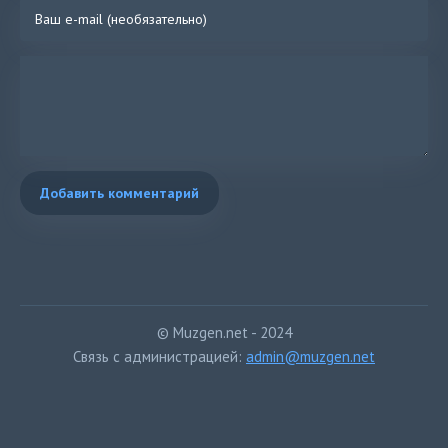
Добавить комментарий
© Muzgen.net - 2024
Связь с администрацией:
admin@muzgen.net