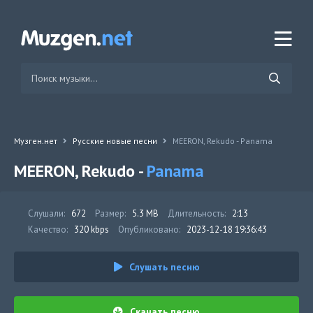
Музген.нет
Русские новые песни
MEERON, Rekudo - Panama
MEERON, Rekudo -
Panama
Слушали:
672
Размер:
5.3 MB
Длительность:
2:13
Качество:
320 kbps
Опубликовано:
2023-12-18 19:36:43
Слушать песню
Скачать песню