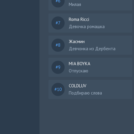
Милая
Roma Ricci
Девочка ромашка
Жасмин
Девчонка из Дербента
MIA BOYKA
Отпускаю
COLDLUV
Подбираю слова