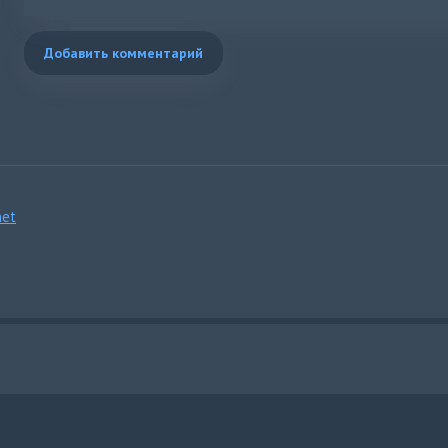
Добавить комментарий
et