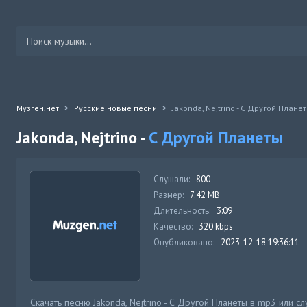
Музген.нет
Русские новые песни
Jakonda, Nejtrino - С Другой Плане
Jakonda, Nejtrino -
С Другой Планеты
Слушали:
800
Размер:
7.42 MB
Длительность:
3:09
Качество:
320 kbps
Опубликовано:
2023-12-18 19:36:11
Скачать песню Jakonda, Nejtrino - С Другой Планеты в mp3 или с