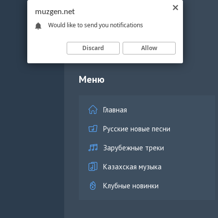
muzgen.net
Would like to send you notifications
Discard
Allow
Меню
Главная
Русские новые песни
Зарубежные треки
Казахская музыка
Клубные новинки