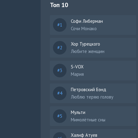
Топ 10
Софи Либерман
Сочи Монако
Хор Турецкого
Любите женщин
S-VOX
Мария
Петровский Бэнд
Люблю теряю голову
Мульти
Мимолётные сны
Халиф Атуев