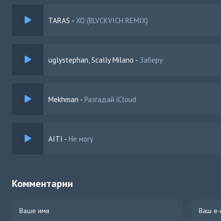
Хочу увидеть тебя голой
TARAS
-
XO (BLVCKVICH REMIX)
Хочу увидеть тебя голой (У-у)
Хочу увидеть тебя голой (У-у-у)
Хочу увидеть тебя голой
uglystephan, Scally Milano
-
Заберу
Хочу увидеть тебя голой (А-а)
Хочу увидеть тебя голой (Ха, а-а)
Хочу увидеть тебя голой
Mekhman
-
Разгадай iCloud
Хочу увидеть тебя голой (У-у; а-а)
AITI
-
Не могу
Комментарии