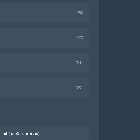
2:30
2:03
3:41
3:31