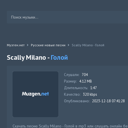
Музген.нет
Русские новые песни
Scally Milano - Голой
Scally Milano -
Голой
Слушали:
704
Размер:
4.12 MB
Длительность:
1:47
Качество:
320 kbps
Опубликовано:
2023-12-18 07:41:28
Скачать песню Scally Milano - Голой в mp3 или слушать онлайн б