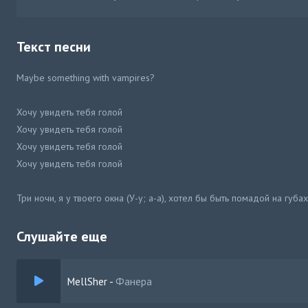
Текст песни
Maybe something with vampires?
Хочу увидеть тебя голой
Хочу увидеть тебя голой
Хочу увидеть тебя голой
Хочу увидеть тебя голой
Три ночи, я у твоего окна (У-у; а-а), хотел бы быть помадой на губах 
И только ты одна в моих звонках (А-а-а)
Я буду спать с телефоном в руках (У-у; а-а)
Слушайте еще
Малыш, мы будем видеться во снах (А-а)
Когда ты рядом, не закрою глаз (А-а)
MellSher
-
Фанера
Когда ты рядом, не закрою глаз (А-а)
Когда ты рядом, не закрою глаз (Когда ты рядом, не закрою глаз)