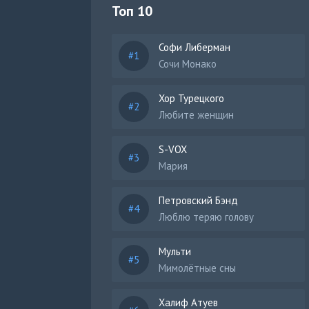
Топ 10
Софи Либерман
Сочи Монако
Хор Турецкого
Любите женщин
S-VOX
Мария
Петровский Бэнд
Люблю теряю голову
Мульти
Мимолётные сны
Халиф Атуев