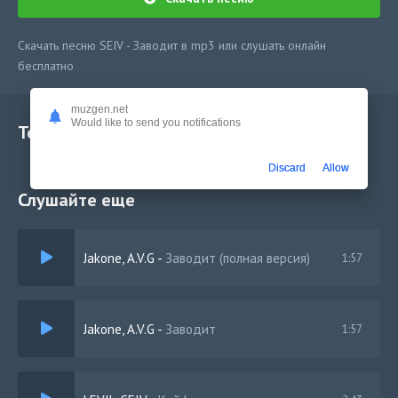
Скачать песню SEIV - Заводит в mp3 или слушать онлайн
бесплатно
muzgen.net
Would like to send you notifications
Текст песни
Discard
Allow
Слушайте еще
Jakone, A.V.G
-
Заводит (полная версия)
1:57
Jakone, A.V.G
-
Заводит
1:57