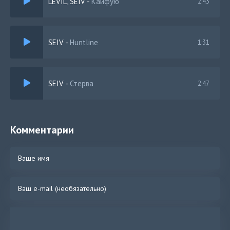
LEVIL, SEIV
-
Кайфую
2:43
SEIV
-
Huntline
1:31
SEIV
-
Стерва
2:47
Комментарии