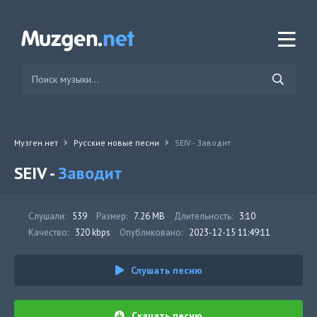
Музген.нет
Русские новые песни
SEIV - Заводит
SEIV -
Заводит
Слушали:
539
Размер:
7.26 MB
Длительность:
3:10
Качество:
320 kbps
Опубликовано:
2023-12-15 11:49:11
Слушать песню
Скачать песню