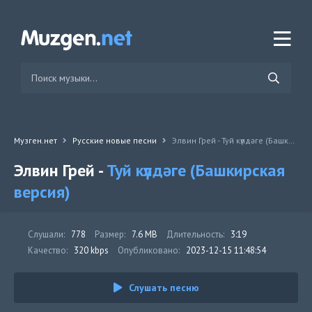
Музген.нет
Русские новые песни
Элвин Грей - Туй күлдәге (Башкирская версия)
Элвин Грей -
Туй күлдәге (Башкирская
версия)
Слушали:
778
Размер:
7.6 MB
Длительность:
3:19
Качество:
320 kbps
Опубликовано:
2023-12-15 11:48:54
Слушать песню