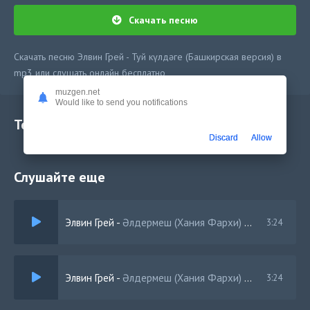
Скачать песню
Скачать песню Элвин Грей - Туй күлдәге (Башкирская версия) в
mp3 или слушать онлайн бесплатно
muzgen.net
Would like to send you notifications
Текст песни
Discard
Allow
Слушайте еще
Элвин Грей
-
Әлдермеш (Хания Фархи) Башкирская версия
3:24
Элвин Грей
-
Әлдермеш (Хания Фархи) Татарская версия
3:24