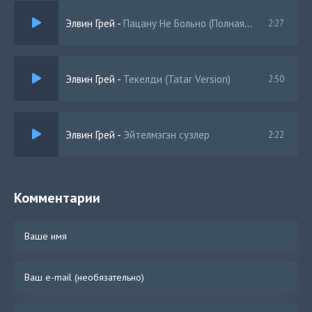
Элвин Грей
-
Пацану Не Больно (Полная Версия)
2:27
Элвин Грей
-
Текелди (Tatar Version)
2:50
Элвин Грей
-
Эйтелмэгэн сузлер
2:22
Комментарии