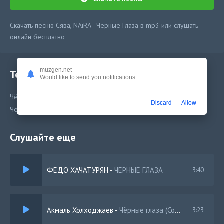
Скачать песню Сява, NAiRA - Черные Глаза в mp3 или слушать
онлайн бесплатно
muzgen.net
Текст песни
Would like to send you notifications
Чёрные Глаза
Discard
Allow
Чёрные Глаза
Слушайте еще
ФЕДО ХАЧАТУРЯН
-
ЧЕРНЫЕ ГЛАЗА
3:40
Акмаль Холходжаев
-
Чёрные глаза (Cover)
3:23