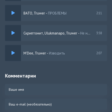
BATO, Truwer
-
ПРОБЛЕМЫ
2:11
Скриптонит, Ulukmanapo, Truwer
-
Не нравится
3:58
M'Dee, Truwer
-
Изводить
2:07
Комментарии