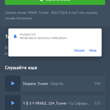
Скачать песню YASMI, Truwer - BOUTIQUE в mp3 или слушать
онлайн бесплатно
muzgen.net
Текст песни
Would like to send you notifications
BOUTIQUE
Discard
Allow
BOUTIQUE
Слушайте еще
Dequine, Truwer
-
Deja Vu
0:34
V $ X V PRiNCE, 104 ,Truwer
-
Cy, Сафари (Remix)
5:32