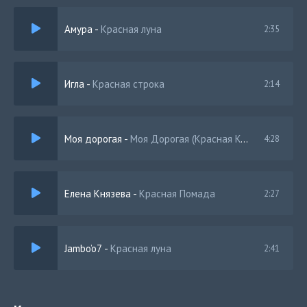
Амура
-
Красная луна
2:35
Игла
-
Красная строка
2:14
Моя дорогая
-
Моя Дорогая (Красная Королева)
4:28
Елена Князева
-
Красная Помада
2:27
Jambo’o7
-
Красная луна
2:41