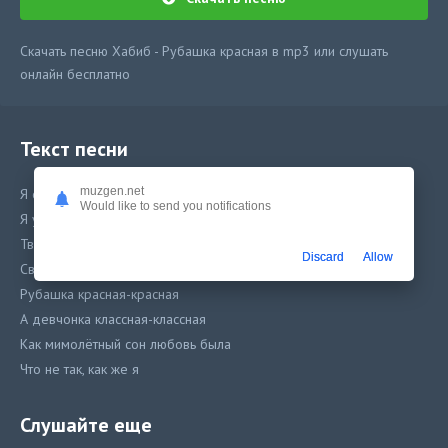
Скачать песню Хабиб - Рубашка красная в mp3 или слушать
онлайн бесплатно
Текст песни
muzgen.net
Я один и ночь в объятьях как ты живёшь
Would like to send you notifications
Я уже знаю твой ответ, что всё прошло
Твоя красная рубашка красным кружева
Discard
Allow
Свою любовь нашёл я, растворился я
Рубашка красная-красная
А девчонка классная-классная
Как мимолётный сон любовь была
Что не так, как же я
С этой песней также слушают:
Слушайте еще