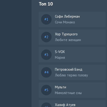
Топ 10
Софи Либерман
Сочи Монако
Хор Турецкого
Любите женщин
S-VOX
Мария
Петровский Бэнд
Люблю теряю голову
Мульти
Мимолётные сны
Халиф Атуев