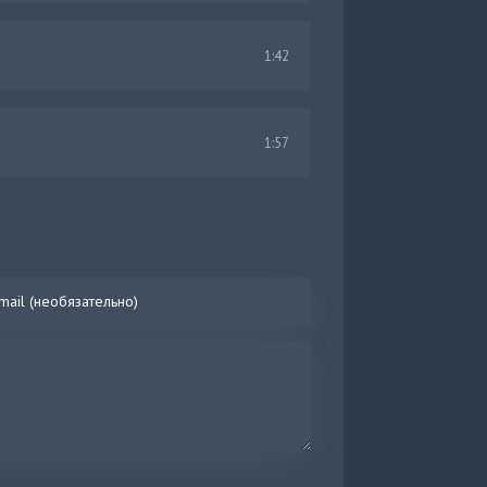
1:42
1:57