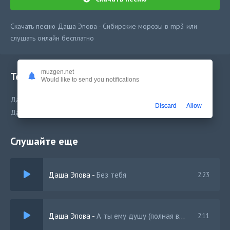
Скачать песню Даша Эпова - Сибирские морозы в mp3 или
слушать онлайн бесплатно
muzgen.net
Текст песни
Would like to send you notifications
Даша Эпова - Сибирские морозы
Discard
Allow
Даша Эпова - Сибирские морозы
Слушайте еще
Даша Эпова
-
Без тебя
2:23
Даша Эпова
-
А ты ему душу (полная версия)
2:11