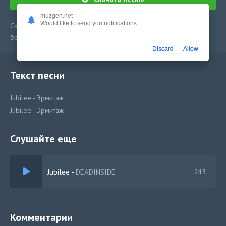
muzgen.net
Would like to send you notifications
Скачать песню Jubilee - Эрмитаж в mp3 или слушать онлайн
бесплатно
Discard
Allow
Текст песни
Jubilee - Эрмитаж
Jubilee - Эрмитаж
Слушайте еще
Jubilee
-
DEADINSIDE
2:13
Комментарии