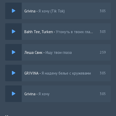
Снова потеряться утонуть в твоих глазах
Grivina
-
Я хочу (Tik Tok)
3:05
Твои поцелуи закружили в танце
Мы пообещали больше не смотреть назад
Bahh Tee, Turken
-
Утонуть в твоих глазах
3:03
Леша Свик
-
Ищу твои глаза
2:59
GRIVINA
-
Я надену белье с кружевами
3:05
Grivina
-
Я хочу
3:05