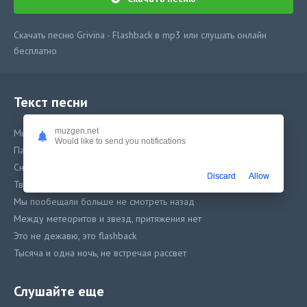
Скачать песню Grivina - Flashback в mp3 или слушать онлайн
бесплатно
Текст песни
muzgen.net
Мы и тишина я рядом с тобой забываю дышать
Would like to send you notifications
Пальцы между пальцев ближе чем когда-ТО
Снова потеряться утонуть в твоих глазах
Discard
Allow
Твои поцелуи закружили в танце
Мы пообещали больше не смотреть назад
Между метеоритов и звезд, притяжения нет
Это не дежавю, это flashback
Тысяча и одна ночь, не встречая рассвет
Ночь, дым в потолок
Тысячи фраз, тысячи слов все на потом
Слушайте еще
Пальцы между пальцев ближе чем когда-то