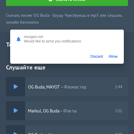
Скачать песню OG Buda - Грущу Чувствуешь в mp3 или слушать
онлайн бесплатно
muzgen.net
Would like to send you notifications
Текст песни
Discard
Allow
Слушайте еще
OG Buda, MAYOT
-
Фломастер
1:44
Markul, OG Buda
-
Факты
2:21