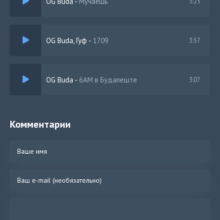
OG Buda
-
Мучаешь
3:23
OG Buda, Гуф
-
1709
3:57
OG Buda
-
6AM в Будапеште
3:07
Комментарии