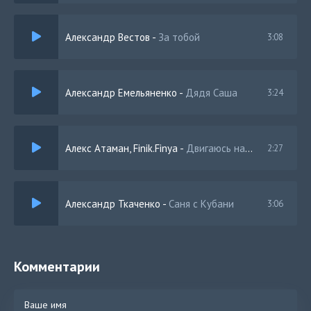
Александр Вестов
-
За тобой
3:08
Александр Емельяненко
-
Дядя Саша
3:24
Алекс Атаман, Finik.Finya
-
Двигаюсь на кварталах на блатной педали
2:27
Александр Ткаченко
-
Саня с Кубани
3:06
Комментарии