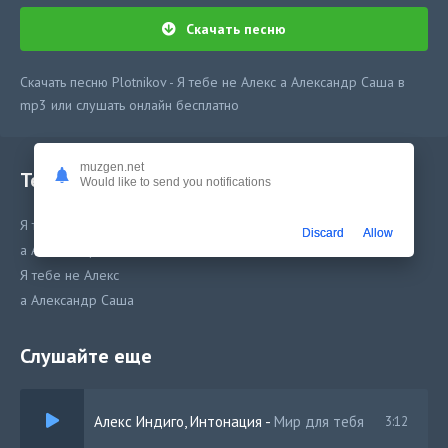
Скачать песню
Скачать песню Plotnikov - Я тебе не Алекс а Александр Саша в
mp3 или слушать онлайн бесплатно
muzgen.net
Текст песни
Would like to send you notifications
Я тебе не Алекс
Discard
Allow
а Александр Саша
Я тебе не Алекс
а Александр Саша
Слушайте еще
Алекс Индиго, Интонация
-
Мир для тебя
3:12