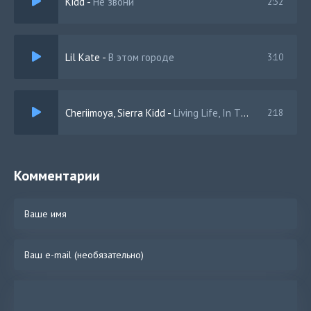
Kidd
-
Не звони
2:32
Lil Kate
-
В этом городе
3:10
Cheriimoya, Sierra Kidd
-
Living Life, In The Night (Slowed Bass)
2:18
Комментарии