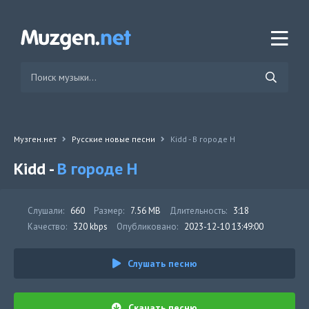
Музген.нет
Русские новые песни
Kidd - В городе Н
Kidd -
В городе Н
Слушали:
660
Размер:
7.56 MB
Длительность:
3:18
Качество:
320 kbps
Опубликовано:
2023-12-10 13:49:00
Слушать песню
Скачать песню