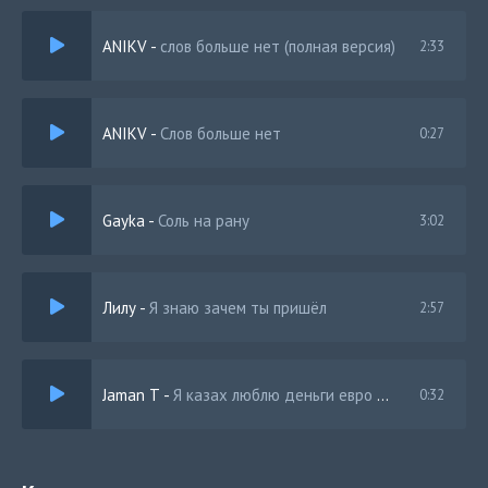
Один, я один, но со мной тяжелая сумка
ANIKV
-
слов больше нет (полная версия)
2:33
ANIKV
-
Слов больше нет
0:27
Gayka
-
Соль на рану
3:02
Лилу
-
Я знаю зачем ты пришёл
2:57
Jaman T
-
Я казах люблю деньги евро доллар рубли
0:32