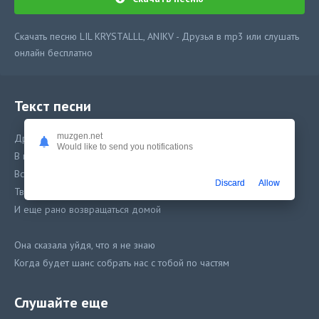
Скачать песню LIL KRYSTALLL, ANIKV - Друзья в mp3 или слушать
онлайн бесплатно
Текст песни
muzgen.net
Друзья
Would like to send you notifications
В небе высоко, где ангелы рядом
Встретились взглядом, но не со мной
Discard
Allow
Твои слезы - соль мне на рану
И еще рано возвращаться домой
Она сказала уйдя, что я не знаю
Когда будет шанс собрать нас с тобой по частям
Я взял и ушел, так лучше, оставил любовь по-сути
Потратил рубли-рубли, чтоб сделать евро и фунты
Слушайте еще
Свободный и вечно пьяный, вечно игнорящий трубки