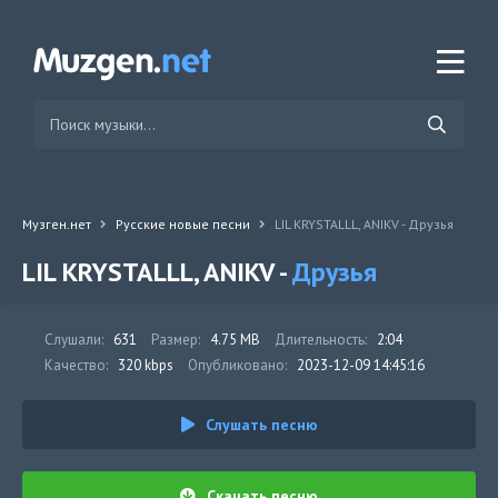
Музген.нет
Русские новые песни
LIL KRYSTALLL, ANIKV - Друзья
LIL KRYSTALLL, ANIKV -
Друзья
Слушали:
631
Размер:
4.75 MB
Длительность:
2:04
Качество:
320 kbps
Опубликовано:
2023-12-09 14:45:16
Слушать песню
Скачать песню