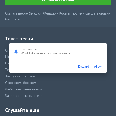
Скачать песню Ямаджи, Фейджи - Косы в mp3 или слушать онлайн
бесплатно
Текст песни
muzgen.net
Стайл её на миллион
Would like to send you notifications
Миллион, миллион
Пара гудков на её
Discard
Allow
Телефон, телефон
Зая гуляет пешком
С косяком, босиком
Любит она меня тайком
Заплетаешь косы е-е-е
Когда время восемь ты звонишь мне
Когда снова осень за окном, е
Слушайте еще
Я считаю звезды что на небе