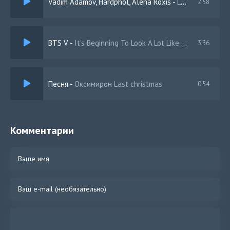
Vadim Adamov, Hardphol, Alena Roxis
-
Lady (Hear Me Tonight)
2:58
BTS V
-
It’s Beginning To Look A Lot Like Christmas (Cover)
3:36
Песня
-
Оксимирон Last christmas
0:54
Комментарии