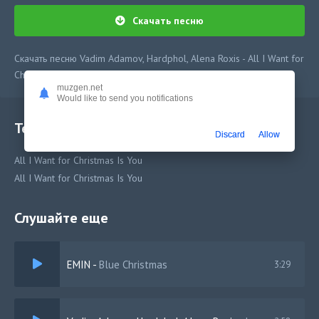
Скачать песню
Скачать песню Vadim Adamov, Hardphol, Alena Roxis - All I Want for
Christmas Is You в mp3 или слушать онлайн бесплатно
muzgen.net
Would like to send you notifications
Текст песни
Discard
Allow
All I Want for Christmas Is You
All I Want for Christmas Is You
Слушайте еще
EMIN
-
Blue Christmas
3:29