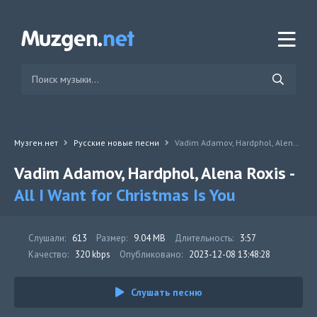
Музген.нет
Русские новые песни
Vadim Adamov, Hardphol, Alena Roxis - All I Want for Christmas Is You
Vadim Adamov, Hardphol, Alena Roxis -
All I Want for Christmas Is You
Слушали:
613
Размер:
9.04 MB
Длительность:
3:57
Качество:
320 kbps
Опубликовано:
2023-12-08 13:48:28
Слушать песню