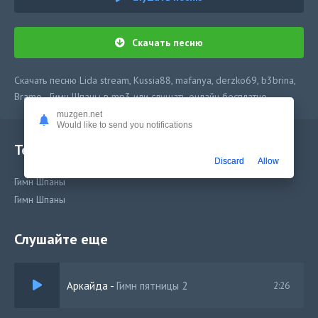
Скачать песню
Скачать песню Lida stream, Kussia88, mafanya, derzko69, b3brina,
Bramo - Гимн Шпаны в mp3 или слушать онлайн бесплатно
muzgen.net
Would like to send you notifications
Текст песни
Discard
Allow
Гимн Шпаны
Гимн Шпаны
Слушайте еще
Аркайда
-
Гимн пятницы 2
2:26