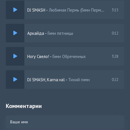
DJ SMASH
-
Любимая Пермь (Гимн Пермь 300)
3:15
Аркайда
-
Гимн пятницы
0:12
Ногу Свело!
-
Гимн Обреченных
3:28
DJ SMASH, Karna.val
-
Тихий гимн
0:22
Комментарии