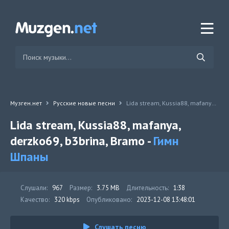
Музген.нет
Русские новые песни
Lida stream, Kussia88, mafanya, derzko69, b3brina, Bramo - Гимн Шпаны
Lida stream, Kussia88, mafanya,
derzko69, b3brina, Bramo -
Гимн
Шпаны
Слушали:
967
Размер:
3.75 MB
Длительность:
1:38
Качество:
320 kbps
Опубликовано:
2023-12-08 13:48:01
Слушать песню