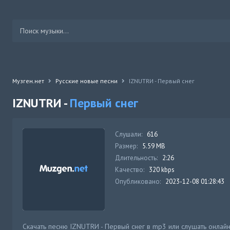
Музген.нет
Русские новые песни
IZNUTRИ - Первый снег
IZNUTRИ -
Первый снег
Слушали:
616
Размер:
5.59 MB
Длительность:
2:26
Качество:
320 kbps
Опубликовано:
2023-12-08 01:28:43
Скачать песню IZNUTRИ - Первый снег в mp3 или слушать онлай