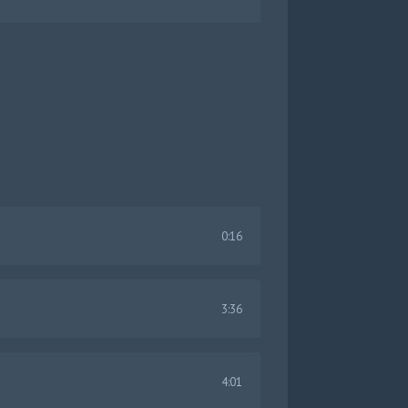
0:16
3:36
4:01