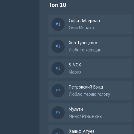
Топ 10
Софи Либерман
Сочи Монако
Хор Турецкого
Любите женщин
S-VOX
Мария
Петровский Бэнд
Люблю теряю голову
Мульти
Мимолётные сны
Халиф Атуев