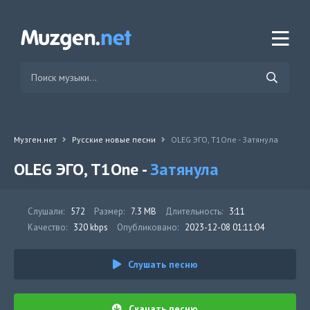
Музген.нет
Русские новые песни
OLEG ЭГО, T1One - Затянула
OLEG ЭГО, T1One -
Затянула
Слушали:
572
Размер:
7.3 MB
Длительность:
3:11
Качество:
320 kbps
Опубликовано:
2023-12-08 01:11:04
Слушать песню
Скачать песню