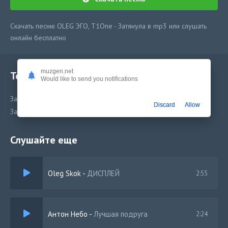
Скачать песню OLEG ЭГО, T1One - Затянула в mp3 или слушать
онлайн бесплатно
muzgen.net
Текст песни
Would like to send you notifications
Затянула
Discard
Allow
Затянула
Слушайте еще
Oleg Skok
-
ДИСПЛЕЙ
2:55
Антон Небо
-
Лучшая подруга
2:24