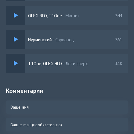
OLEG ЭГО, T1One
-
Магнит
2:44
Нурминский
-
Сорванец
2:51
T1One, OLEG ЭГО
-
Лети вверх
3:10
Комментарии