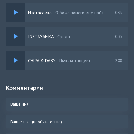
Кто включил мой любимый трек? Я не заказывала
Инстасамка
-
О боже помоги мне найти свой напиток
0:35
Я прорываюсь среди сотни людей
На двух моих пальцах уже нету ногтей
INSTASAMKA
-
Среда
0:35
CHIPA & DABY
-
Пьяная танцует
2:08
Комментарии