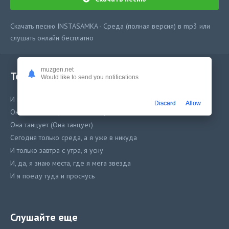
Скачать песню INSTASAMKA - Среда (полная версия) в mp3 или
слушать онлайн бесплатно
muzgen.net
Текст песни
Would like to send you notifications
И мы не помним (И мы не помним)
Discard
Allow
Она не боится (Она не боится)
Она танцует (Она танцует)
Сегодня только среда, а я уже в никуда
И только завтра с утра, я усну
И, да, я знаю места, где я мега звезда
И я поеду туда и проснусь
О боже, помоги мне найти свой напиток
Где мои ключи? Я потеряла мобильник
Слушайте еще
Толпа танцует, лица размазаны