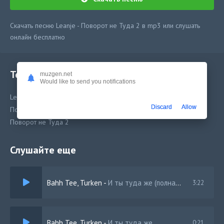
Скачать песню Leanje - Поворот не Туда 2 в mp3 или слушать
онлайн бесплатно
Текст песни
muzgen.net
Would like to send you notifications
Leanje - Поворот не Туда 2
Discard
Allow
Поворот не Туда 2
Поворот не Туда 2
Слушайте еще
Bahh Tee, Turken
-
И ты туда же (полная версия)
3:22
Bahh Tee, Turken
-
И ты туда же
0:21