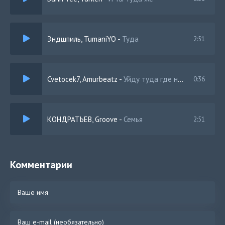
Эндшпиль, TumaniYO
-
Туда
2:51
Cvetocek7, Amurbeatz
-
Уйду туда где небеса
0:36
КОНДРАТЬЕВ, Groove
-
Семья
2:51
Комментарии